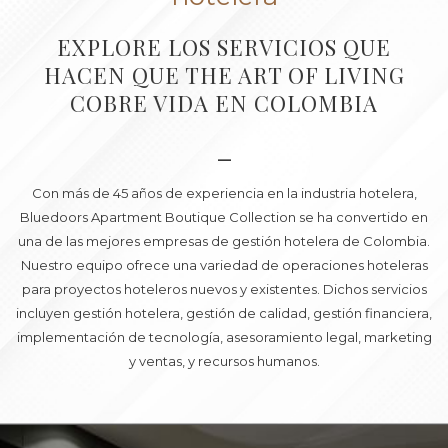
la
los
presentación
siguientes
EXPLORE LOS SERVICIOS QUE
de
enlaces,
HACEN QUE THE ART OF LIVING
diapositivas
se
COBRE VIDA EN COLOMBIA
actualizará
el
contenido
—
anterior
Con más de 45 años de experiencia en la industria hotelera,
Bluedoors Apartment Boutique Collection se ha convertido en
una de las mejores empresas de gestión hotelera de Colombia.
Nuestro equipo ofrece una variedad de operaciones hoteleras
para proyectos hoteleros nuevos y existentes. Dichos servicios
incluyen gestión hotelera, gestión de calidad, gestión financiera,
implementación de tecnología, asesoramiento legal, marketing
y ventas, y recursos humanos.