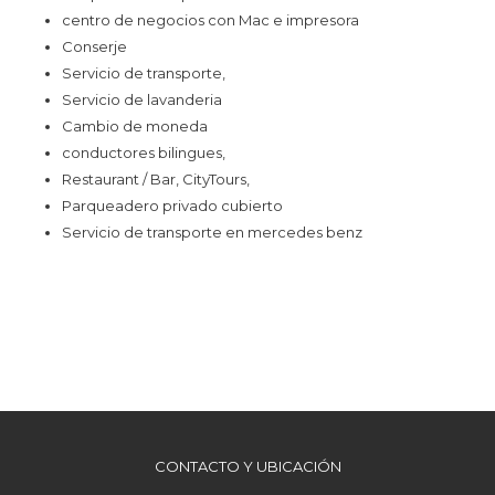
el
centro de negocios con Mac e impresora
contenido
Conserje
anterior
Servicio de transporte,
Servicio de lavanderia
Cambio de moneda
conductores bilingues,
Restaurant / Bar, CityTours,
Parqueadero privado cubierto
Servicio de transporte en mercedes benz
CONTACTO Y UBICACIÓN